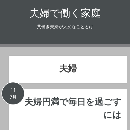
コ
夫婦で働く家庭
ン
テ
ン
共働き夫婦が大変なこととは
ツ
へ
ス
キ
ッ
夫婦
プ
11
7月
夫婦円満で毎日を過ごす
には