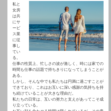
私と
女房
は共
にサ
ービ
ス業
に従
事し
てい
る。
仕事の性質上、忙しさの波が激しく、時には家での
時間も仕事の話題で持ちきりになってしまうことが
ある。
しかし、そんな中でも私たちは円満に過ごすことが
できており、これはお互いに深い感謝の気持ちを持
ち続けていることが大きな理由だ。
私たちの日常は、互いの努力と支えがあってこそ成
り立っている。