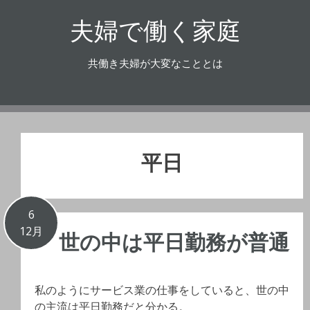
コ
夫婦で働く家庭
ン
テ
ン
共働き夫婦が大変なこととは
ツ
へ
ス
キ
ッ
平日
プ
6
12月
世の中は平日勤務が普通
私のようにサービス業の仕事をしていると、世の中
の主流は平日勤務だと分かる。