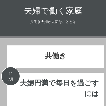
コ
夫婦で働く家庭
ン
テ
ン
共働き夫婦が大変なこととは
ツ
へ
ス
キ
ッ
共働き
プ
11
7月
夫婦円満で毎日を過ごす
には