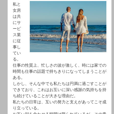
私と
女房
は共
にサ
ービ
ス業
に従
事し
てい
る。
仕事の性質上、忙しさの波が激しく、時には家での
時間も仕事の話題で持ちきりになってしまうことが
ある。
しかし、そんな中でも私たちは円満に過ごすことが
できており、これはお互いに深い感謝の気持ちを持
ち続けていることが大きな理由だ。
私たちの日常は、互いの努力と支えがあってこそ成
り立っている。