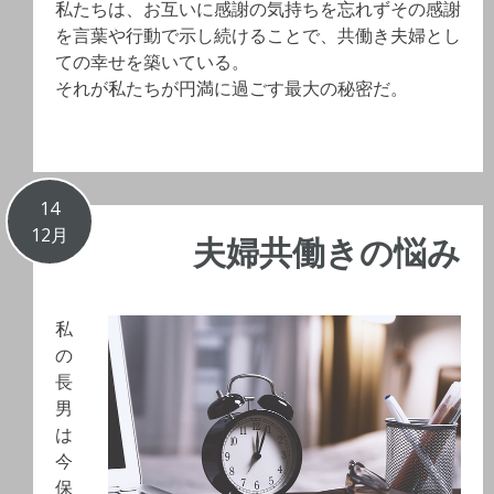
私たちは、お互いに感謝の気持ちを忘れずその感謝
を言葉や行動で示し続けることで、共働き夫婦とし
ての幸せを築いている。
それが私たちが円満に過ごす最大の秘密だ。
14
12月
夫婦共働きの悩み
私
の
長
男
は
今
保